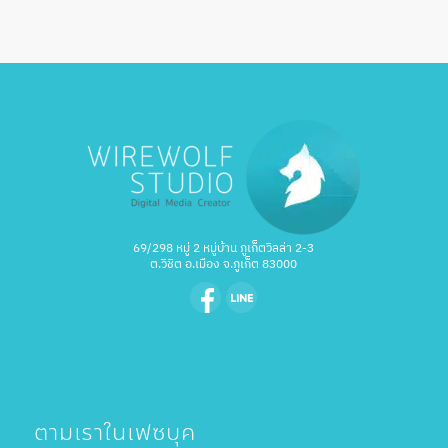
69/298 หมู่ 2 หมู่บ้าน ภูเก็ตวิลล่า 2-3
ต.วิชิต อ.เมือง จ.ภูเก็ต 83000
ตามเราในเฟซบุค