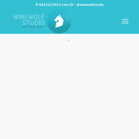
✆
0612623953
Line ID :
@wirewolfstudio