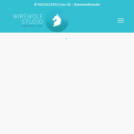
✆
0612623953
Line ID :
@wirewolfstudio