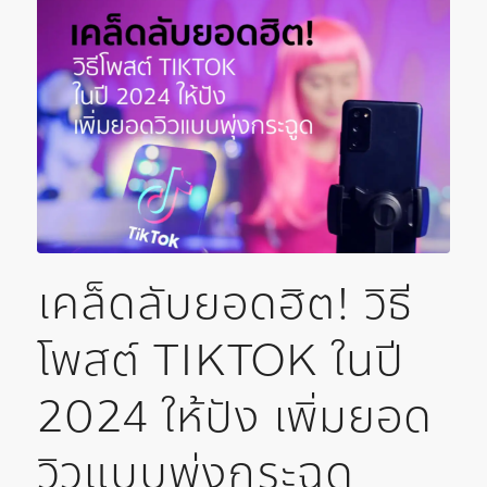
เคล็ดลับยอดฮิต! วิธี
โพสต์ TIKTOK ในปี
2024 ให้ปัง เพิ่มยอด
วิวแบบพุ่งกระฉูด