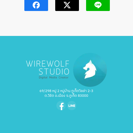
69/298 หมู่ 2 หมู่บ้าน ภูเก็ตวิลล่า 2-3
ต.วิชิต อ.เมือง จ.ภูเก็ต 83000