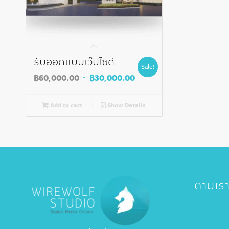
รับออกแบบเว๊ปไซด์
Sale!
Original
Current
฿
60,000.00
฿
30,000.00
price
price
was:
is:
Add to cart
Show Details
฿60,000.00.
฿30,000.00.
ตามเร