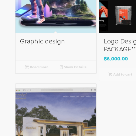
Graphic design
Logo Desi
PACKAGE**
฿
6,000.00
Read more
Show Details
Add to cart