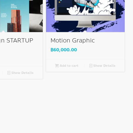
gn STARTUP
Motion Graphic
฿
60,000.00
Add to cart
Show Details
Show Details