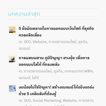
บทความล่าสุด
5 ข้อผิดพลาดในการออกแบบเว็บไซต์ ที่ธุรกิจ
ควรหลีกเลี่ยง
in:
SEO
,
Website
,
การตลาดออนไลน์
,
ธุรกิจ
,
แบรนด์
การผสมผสาน ภูมิปัญญา ฮวงจุ้ย เพื่อการ
ออกแบบโลโก้ ที่ทรงพลัง
in:
การตลาดออนไลน์
,
ธุรกิจ
,
ออกแบบกราฟฟิค
,
แบรนด์
,
โลโก้
งบน้อยไม่ใช่ปัญหา! สร้างแบรนด์ให้แข็งแกร่ง
ด้วย 5 เคล็ดลับที่ต้องรู้
in:
SEO
,
Social Marketing
,
Website
,
การตลาด