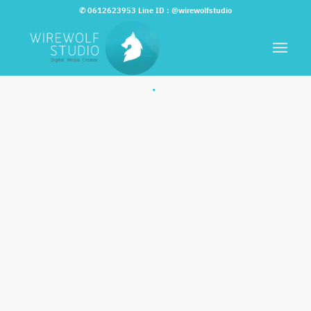
✆
0612623953
Line ID :
@wirewolfstudio